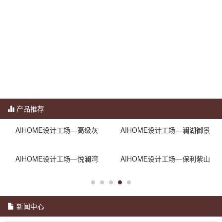
产品推荐
AIHOME设计工场—高级灰
AIHOME设计工场—澜湖御景
AIHOME设计工场—悦澜湾
AIHOME设计工场—保利紫山
新闻中心