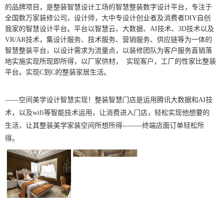
的品牌项目，是整装智慧设计工场的智慧整装数字设计平台，专注于
全国数万家
装
修公司，
设计师，大中专
设计创业者及消费者DIY自创
我家的智慧设计平台。平台以智慧云、大数据、AI技术、3D技术以及
VR/AR技术，集设计服务、
技术
服务、
营销服务、供应链等为一体的
智慧整装平台，以设计需求为流量点，以装修团队为客户服务直销落
地实施实现所现即所得，以厂家供材，
实
现客户，
工厂的
性家比整装
平台。
实现C到C的整装家居生活。
——
空间美学设计智慧实现！整装智慧门店是运用腾讯大数据和AI技
术，以及wifi等智能技术运用，让消费进入门店，轻松实现他想要的
生活，
让
其
整装美学家装空间所想所得--------终端店面订单轻松所
得。