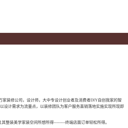
万家
装
修公司，
设计师，大中专
设计创业者及消费者DIY自创我家的智
以设计需求为流量点，以装修团队为客户服务直销落地实施实现所现即
让
其
整装美学家装空间所想所得--------终端店面订单轻松所得。