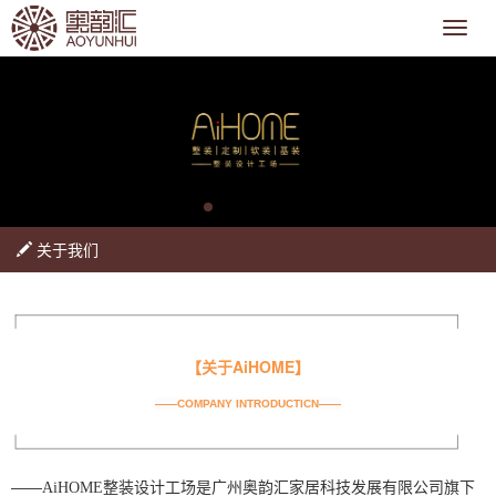
关于我们
【关于AiHOME】
——COMPANY INTRODUCTICN——
——
AiHOME整装设计工场是广州奥韵汇家居科技发展有限公司旗下