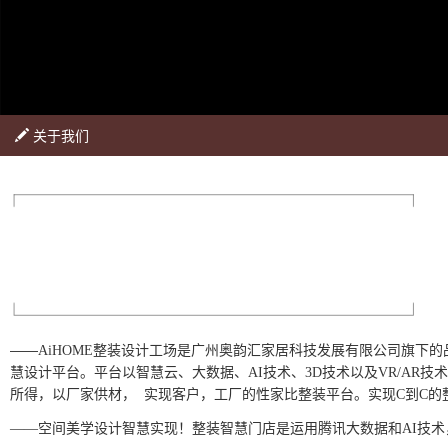
关于我们
——
AiHOME整装设计工场是广州奥韵汇家居科技发展有限公司旗下
慧设计平台。平台以智慧云、大数据、AI技术、3D技术以及VR/AR技
所得，以厂家供材，
实
现客户，
工厂的
性家比整装平台。
实现
——
空间美学设计智慧实现！整装智慧门店是运用腾讯大数据和AI技术