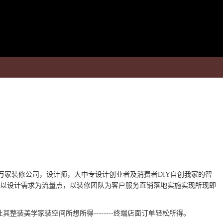
万家
装
修公司，
设计师，大中专
设计创业者及消费者DIY自创我家的智
以设计需求为流量点，以装修团队为客户服务直销落地实施实现所现即
让
其
整装美学家装空间所想所得--------终端店面订单轻松所得。