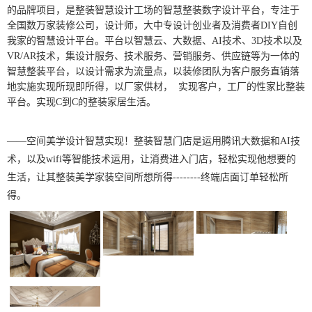
的品牌项目，是整装智慧设计工场的智慧整装数字设计平台，专注于
全国数万家
装
修公司，
设计师，大中专
设计创业者及消费者DIY自创
我家的智慧设计平台。平台以智慧云、大数据、AI技术、3D技术以及
VR/AR技术，集设计服务、
技术
服务、
营销服务、供应链等为一体的
智慧整装平台，以设计需求为流量点，以装修团队为客户服务直销落
地实施实现所现即所得，以厂家供材，
实
现客户，
工厂的
性家比整装
平台。
实现C到C的整装家居生活。
——
空间美学设计智慧实现！整装智慧门店是运用腾讯大数据和AI技
术，以及wifi等智能技术运用，让消费进入门店，轻松实现他想要的
生活，
让
其
整装美学家装空间所想所得--------终端店面订单轻松所
得。